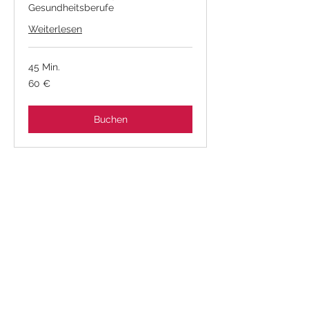
Gesundheitsberufe
Weiterlesen
45 Min.
60
60 €
Euro
Buchen