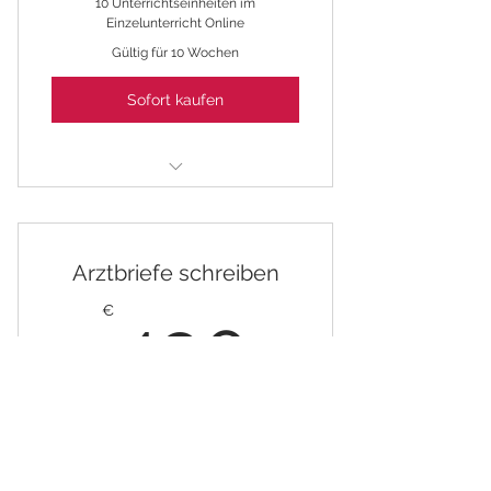
10 Unterrichtseinheiten im
Einzelunterricht Online
Gültig für 10 Wochen
Sofort kaufen
FSP - Paket Training & 10
Simulationen
Arztbriefe schreiben
490€
€
490
Lernen auch Sie effiziente Arztbriefe zu
schreiben.
Gültig für 3 Monate