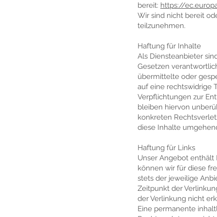
bereit:
https://ec.euro
Wir sind nicht bereit od
teilzunehmen.
Haftung für Inhalte
Als Diensteanbieter sin
Gesetzen verantwortlich
übermittelte oder gesp
auf eine rechtswidrige 
Verpflichtungen zur En
bleiben hiervon unberüh
konkreten Rechtsverle
diese Inhalte umgehen
Haftung für Links
Unser Angebot enthält L
können wir für diese fr
stets der jeweilige Anb
Zeitpunkt der Verlinku
der Verlinkung nicht er
Eine permanente inhaltl