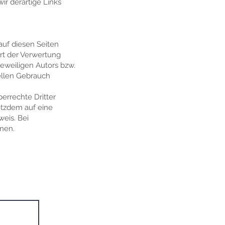
r derartige Links
auf diesen Seiten
Art der Verwertung
eweiligen Autors bzw.
iellen Gebrauch
berrechte Dritter
otzdem auf eine
eis. Bei
nen.