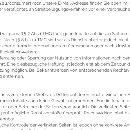
pa.eu/consumers/odr.
Unsere E-Mail-Adresse finden Sie oben im
er verpflichtet, an Streitbeilegungsverfahren vor einer Verbrauch
d wir gemäß § 7 Abs.1 TMG für eigene Inhalte auf diesen Seiten 
. Nach §§ 8 bis 10 TMG sind wir als Diensteanbieter jedoch nicht v
eicherte fremde Informationen zu überwachen oder nach Umstän
Tätigkeit hinweisen.
tfernung oder Sperrung der Nutzung von Informationen nach de
rt. Eine diesbezügliche Haftung ist jedoch erst ab dem Zeitpunkt
tzung möglich. Bei Bekanntwerden von entsprechenden Rechtsv
d entfernen.
inks zu externen Websites Dritter, auf deren Inhalte wir keinen 
emden Inhalte auch keine Gewähr übernehmen. Für die Inhalte der
ieter oder Betreiber der Seiten verantwortlich. Die verlinkten Se
ng auf mögliche Rechtsverstöße überprüft. Rechtswidrige Inhalte
kennbar.
iche Kontrolle der verlinkten Seiten ist jedoch ohne konkrete An