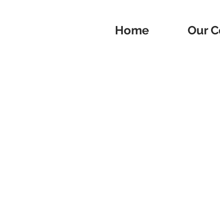
Home
Our C